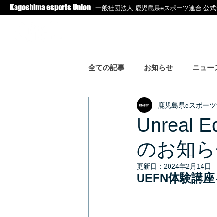
Kagoshima esports Union |
一般社団法人 鹿児島県eスポーツ連合 公
NEWS
EVENT
COMMUNITY
全ての記事
お知らせ
ニュー
鹿児島県eスポーツ
Unreal 
のお知ら
更新日：
2024年2月14日
UEFN体験講