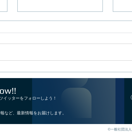
親子eスポーツ講習会＆体験
全国
会を開催！
選手権
ツー
ow!!
ラン
催！
式ツイッターをフォローしよう！
情報など、最新情報をお届けします。
©一般社団法人 鹿児