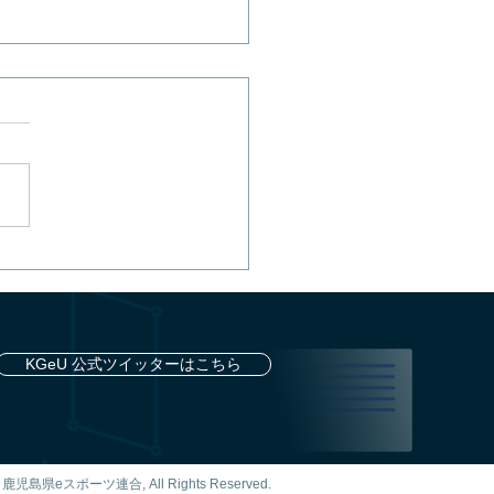
都道府県対抗eスポーツ
 2025 SHIGA 『グラン
リスモ７』スペシャルグ
プリ 鹿児島県決勝戦開
KGeU 公式ツイッターはこちら
！
島県eスポーツ連合, All Rights Reserved.